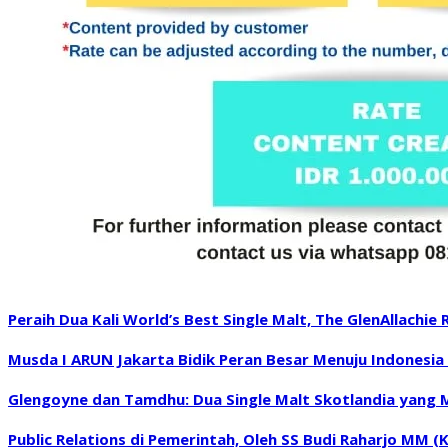
Peraih Dua Kali World’s Best Single Malt, The GlenAllachie
Musda I ARUN Jakarta Bidik Peran Besar Menuju Indonesia
Glengoyne dan Tamdhu: Dua Single Malt Skotlandia yang
Public Relations di Pemerintah, Oleh SS Budi Raharjo MM (