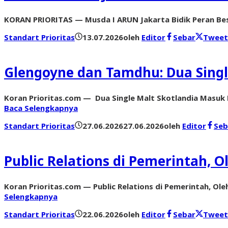
KORAN PRIORITAS — Musda I ARUN Jakarta Bidik Peran Bes
Standart Prioritas
13.07.2026
oleh
Editor
Sebar
Tweet
Glengoyne dan Tamdhu: Dua Sing
Koran Prioritas.com — Dua Single Malt Skotlandia Masuk I
Baca Selengkapnya
Standart Prioritas
27.06.2026
27.06.2026
oleh
Editor
Seb
Public Relations di Pemerintah, O
Koran Prioritas.com — Public Relations di Pemerintah, Ol
Selengkapnya
Standart Prioritas
22.06.2026
oleh
Editor
Sebar
Tweet