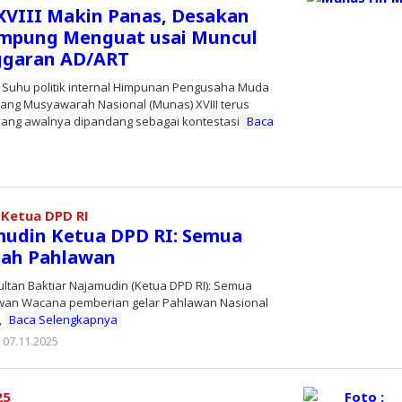
VIII Makin Panas, Desakan
ampung Menguat usai Muncul
ggaran AD/ART
Suhu politik internal Himpunan Pengusaha Muda
lang Musyawarah Nasional (Munas) XVIII terus
yang awalnya dipandang sebagai kontestasi
Baca
oleh
Editor
 Ketua DPD RI
mudin Ketua DPD RI: Semua
lah Pahlawan
ultan Baktiar Najamudin (Ketua DPD RI): Semua
wan Wacana pemberian gelar Pahlawan Nasional
,
Baca Selengkapnya
07.11.2025
oleh
koranprioritas.com
25