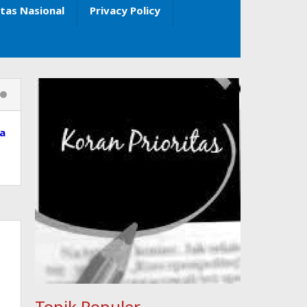
itas Nasional
Privacy Policy
ia
Topik Populer