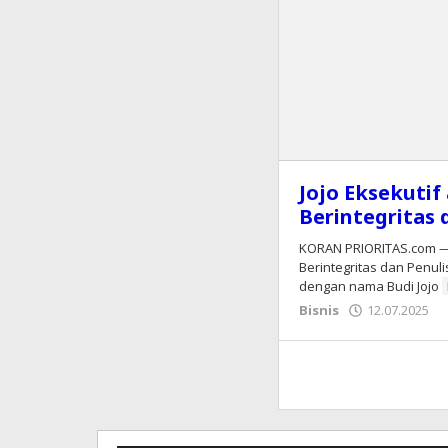
Jojo Eksekutif 
Berintegritas 
KORAN PRIORITAS.com — Jo
Berintegritas dan Penuli
dengan nama Budi Jojo
Bisnis
12.07.2025
o
k