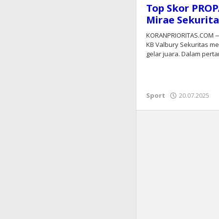
Top Skor PROP
Mirae Sekurita
KORANPRIORITAS.COM — 
KB Valbury Sekuritas m
gelar juara. Dalam per
Sport
20.07.2025
o
k