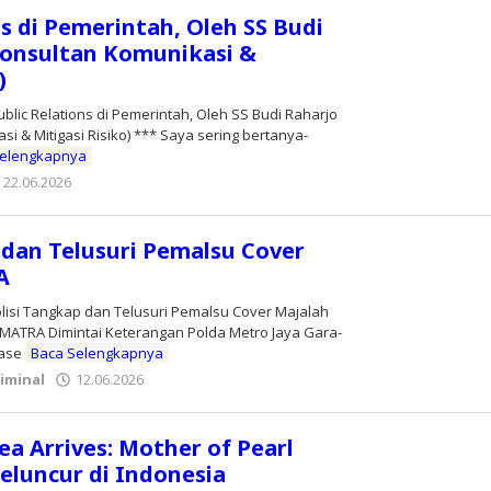
ns di Pemerintah, Oleh SS Budi
onsultan Komunikasi &
)
blic Relations di Pemerintah, Oleh SS Budi Raharjo
i & Mitigasi Risiko) *** Saya sering bertanya-
Selengkapnya
22.06.2026
oleh
Editor
 dan Telusuri Pemalsu Cover
A
lisi Tangkap dan Telusuri Pemalsu Cover Majalah
ATRA Dimintai Keterangan Polda Metro Jaya Gara-
tase
Baca Selengkapnya
iminal
12.06.2026
oleh
Editor
ea Arrives: Mother of Pearl
eluncur di Indonesia