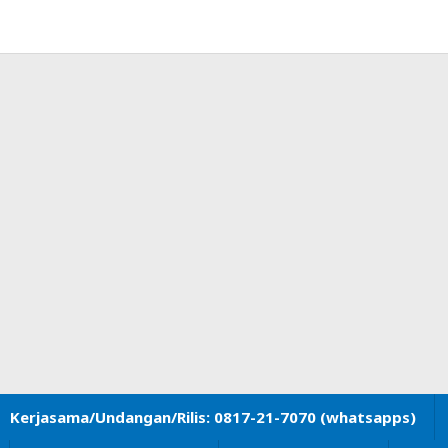
Kerjasama/Undangan/Rilis: 0817-21-7070 (whatsapps)