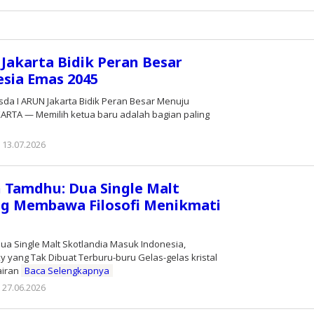
Editor
Jakarta Bidik Peran Besar
sia Emas 2045
a I ARUN Jakarta Bidik Peran Besar Menuju
KARTA — Memilih ketua baru adalah bagian paling
13.07.2026
oleh
Editor
 Tamdhu: Dua Single Malt
ng Membawa Filosofi Menikmati
ua Single Malt Skotlandia Masuk Indonesia,
 yang Tak Dibuat Terburu-buru Gelas-gelas kristal
airan
Baca Selengkapnya
27.06.2026
oleh
Editor