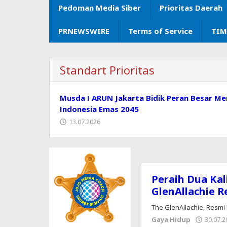
Pedoman Media Siber
Prioritas Daerah
PRNEWSWIRE
Terms of Service
TIM
Standart Prioritas
Musda I ARUN Jakarta Bidik Peran Besar Me
Indonesia Emas 2045
13.07.2026
Peraih Dua Kal
KORAN
GlenAllachie R
PRIORITAS
The GlenAllachie, Resmi
Gaya Hidup
30.07.2