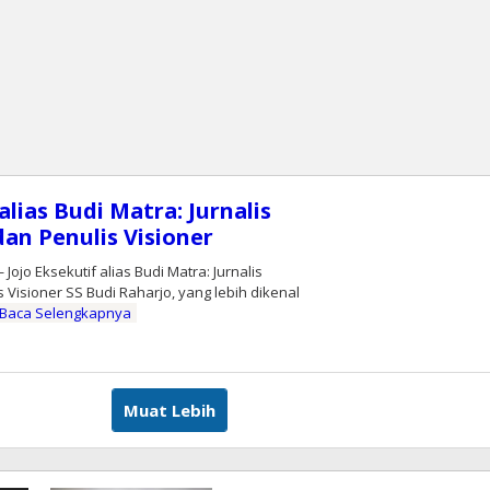
alias Budi Matra: Jurnalis
dan Penulis Visioner
jo Eksekutif alias Budi Matra: Jurnalis
s Visioner SS Budi Raharjo, yang lebih dikenal
Baca Selengkapnya
leh
oranprioritas.com
Muat Lebih