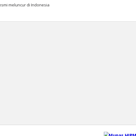
esmi meluncur di Indonesia
oleh
Editor