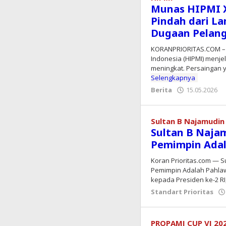
Munas HIPMI X
Pindah dari L
Dugaan Pelan
KORANPRIORITAS.COM – 
Indonesia (HIPMI) menje
meningkat. Persaingan 
Selengkapnya
Berita
15.05.2026
Sultan B Najamudin
Sultan B Naja
Pemimpin Ada
Koran Prioritas.com — S
Pemimpin Adalah Pahla
kepada Presiden ke-2 RI
Standart Prioritas
PROPAMI CUP VI 20