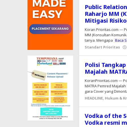
Public Relatio
Raharjo MM (K
Mitigasi Risiko
Koran Prioritas.com — Pu
MM (Konsultan Komunikas
tanya. Mengapa
Baca 
Standart Prioritas
Polisi Tangkap
Majalah MATR
KoranPrioritas.com — Po
MATRA Pemred Majalah M
gara Cover yang Dimon
HEADLINE
,
Hukum & Kr
Vodka of the S
Vodka resmi m