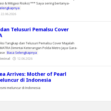
i & Mitigasi Risiko) *** Saya sering bertanya-
Selengkapnya
22.06.2026
oleh
Editor
 dan Telusuri Pemalsu Cover
A
lisi Tangkap dan Telusuri Pemalsu Cover Majalah
ATRA Dimintai Keterangan Polda Metro Jaya Gara-
tase
Baca Selengkapnya
iminal
12.06.2026
oleh
Editor
ea Arrives: Mother of Pearl
eluncur di Indonesia
esmi meluncur di Indonesia
oleh
Editor