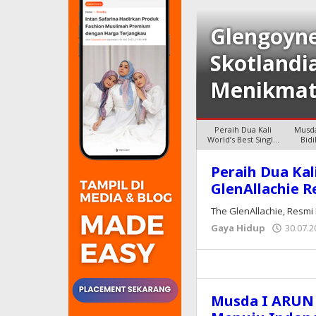
Glengoyne
idik Peran Besar
Skotlandi
 2045
Menikmat
Peraih Dua Kali
Musda
World’s Best Single
Bid
Malt, The
Peraih Dua Kal
KORAN
GlenAllachie R
PRIORITAS
The GlenAllachie, Resmi
Gaya Hidup
30.07.2
Musda I ARUN 