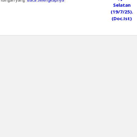
tandingan yang
Baca Selengkapnya
leh
oranprioritas.com