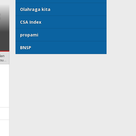
Olahraga kita
t
Public Relations di Pemeri
CSA Index
Budi Raharjo MM (Konsult
propami
& Mitigasi Risiko)
BNSP
dan
lsu