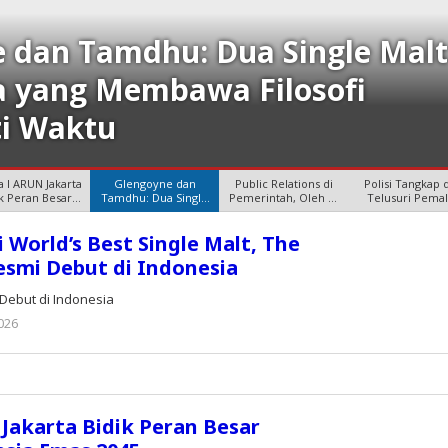
 dan Tamdhu: Dua Single Mal
a yang Membawa Filosofi
i Waktu
 I ARUN Jakarta
Glengoyne dan
Public Relations di
Polisi Tangkap 
ik Peran Besar
Tamdhu: Dua Single
Pemerintah, Oleh SS
Telusuri Pema
Menuju
Malt Skotlan
Budi
Cover Maj
i World’s Best Single Malt, The
esmi Debut di Indonesia
 Debut di Indonesia
026
oleh
Editor
Jakarta Bidik Peran Besar