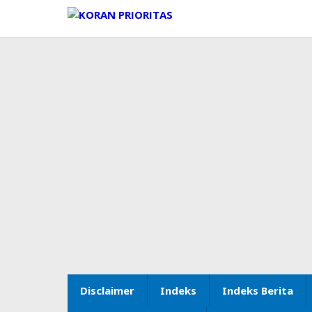
Lewati
ke
konten
Disclaimer
Indeks
Indeks Berita