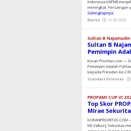
Indonesia (HIPMI) menje
meningkat. Persaingan 
Selengkapnya
Berita
15.05.2026
Sultan B Najamudin
Sultan B Naja
Pemimpin Ada
Koran Prioritas.com — S
Pemimpin Adalah Pahla
kepada Presiden ke-2 RI
Standart Prioritas
PROPAMI CUP VI 20
Top Skor PROP
Mirae Sekurita
KORANPRIORITAS.COM — 
KB Valbury Sekuritas m