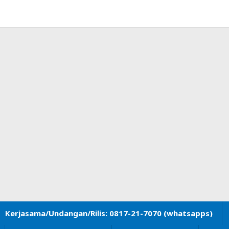
Kerjasama/Undangan/Rilis: 0817-21-7070 (whatsapps)