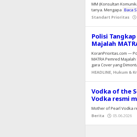
MM (Konsultan Komunikas
tanya. Mengapa
Baca 
Standart Prioritas
Polisi Tangkap
Majalah MATR
KoranPrioritas.com — Po
MATRA Pemred Majalah M
gara Cover yang Dimon
HEADLINE
,
Hukum & Kr
Vodka of the S
Vodka resmi m
Mother of Pearl Vodka r
Berita
05.06.2026