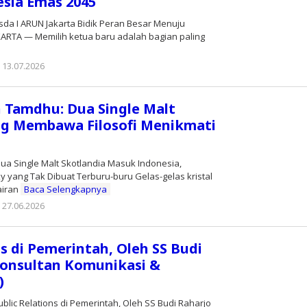
sia Emas 2045
a I ARUN Jakarta Bidik Peran Besar Menuju
KARTA — Memilih ketua baru adalah bagian paling
13.07.2026
oleh
Editor
 Tamdhu: Dua Single Malt
ng Membawa Filosofi Menikmati
ua Single Malt Skotlandia Masuk Indonesia,
 yang Tak Dibuat Terburu-buru Gelas-gelas kristal
airan
Baca Selengkapnya
27.06.2026
oleh
Editor
ns di Pemerintah, Oleh SS Budi
onsultan Komunikasi &
)
blic Relations di Pemerintah, Oleh SS Budi Raharjo