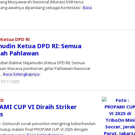
lang Musyawarah Nasional (Munas) XVIII terus
yang awalnya dipandang sebagai kontestasi
Baca
oleh
Editor
 Ketua DPD RI
mudin Ketua DPD RI: Semua
lah Pahlawan
ultan Baktiar Najamudin (Ketua DPD RI): Semua
wan Wacana pemberian gelar Pahlawan Nasional
,
Baca Selengkapnya
07.11.2025
oleh
koranprioritas.com
25
AMI CUP VI Diraih Striker
s
Gemuruh sorak penonton mengiringi keberhasilan
enutup malam final PROPAMI CUP VI 2025 dengan