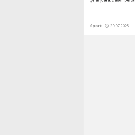
gelar juara. Dalam per
Sport
20.07.2025
o
k