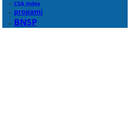
CSA Index
propami
BNSP