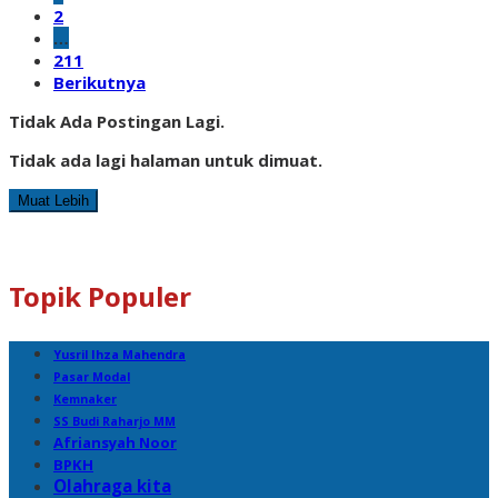
2
…
211
Berikutnya
Tidak Ada Postingan Lagi.
Tidak ada lagi halaman untuk dimuat.
Muat Lebih
Topik Populer
Yusril Ihza Mahendra
Pasar Modal
Kemnaker
SS Budi Raharjo MM
Afriansyah Noor
BPKH
Olahraga kita