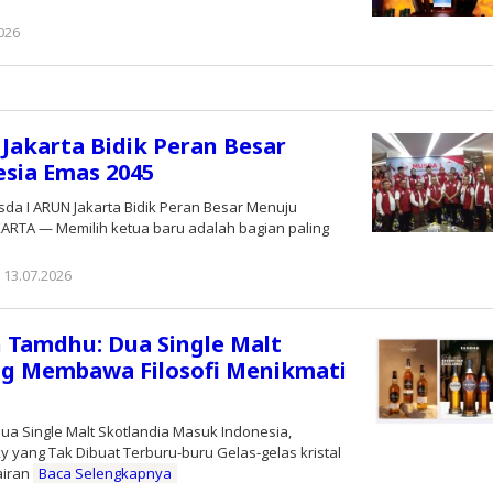
026
oleh
Editor
Jakarta Bidik Peran Besar
sia Emas 2045
a I ARUN Jakarta Bidik Peran Besar Menuju
KARTA — Memilih ketua baru adalah bagian paling
13.07.2026
oleh
Editor
 Tamdhu: Dua Single Malt
ng Membawa Filosofi Menikmati
ua Single Malt Skotlandia Masuk Indonesia,
 yang Tak Dibuat Terburu-buru Gelas-gelas kristal
airan
Baca Selengkapnya