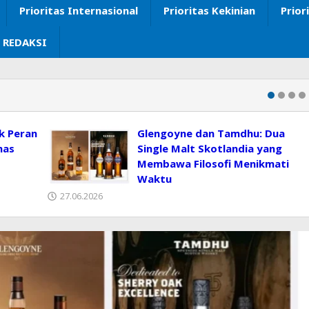
Prioritas Internasional
Prioritas Kekinian
Prior
 REDAKSI
k Peran
Glengoyne dan Tamdhu: Dua
mas
Single Malt Skotlandia yang
Membawa Filosofi Menikmati
Waktu
27.06.2026