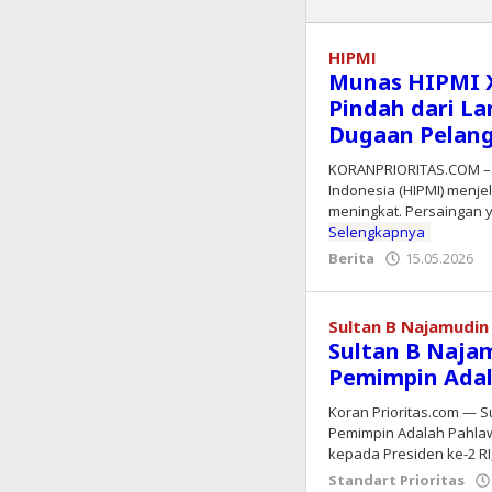
HIPMI
Munas HIPMI X
Pindah dari L
Dugaan Pelan
KORANPRIORITAS.COM – 
Indonesia (HIPMI) menje
meningkat. Persaingan 
Selengkapnya
Berita
15.05.2026
Sultan B Najamudin
Sultan B Naja
Pemimpin Ada
Koran Prioritas.com — S
Pemimpin Adalah Pahla
kepada Presiden ke-2 RI
Standart Prioritas