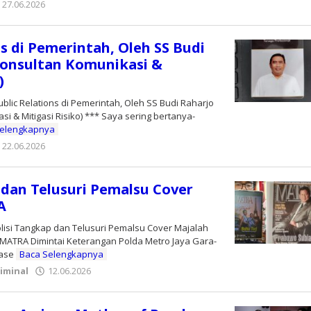
27.06.2026
oleh
Editor
ns di Pemerintah, Oleh SS Budi
onsultan Komunikasi &
)
blic Relations di Pemerintah, Oleh SS Budi Raharjo
i & Mitigasi Risiko) *** Saya sering bertanya-
Selengkapnya
22.06.2026
oleh
Editor
 dan Telusuri Pemalsu Cover
A
lisi Tangkap dan Telusuri Pemalsu Cover Majalah
ATRA Dimintai Keterangan Polda Metro Jaya Gara-
tase
Baca Selengkapnya
iminal
12.06.2026
oleh
Editor