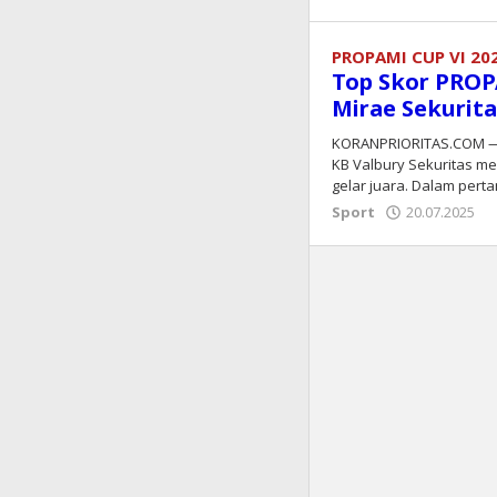
PROPAMI CUP VI 20
Top Skor PROP
Mirae Sekurita
KORANPRIORITAS.COM — 
KB Valbury Sekuritas m
gelar juara. Dalam per
Sport
20.07.2025
o
k