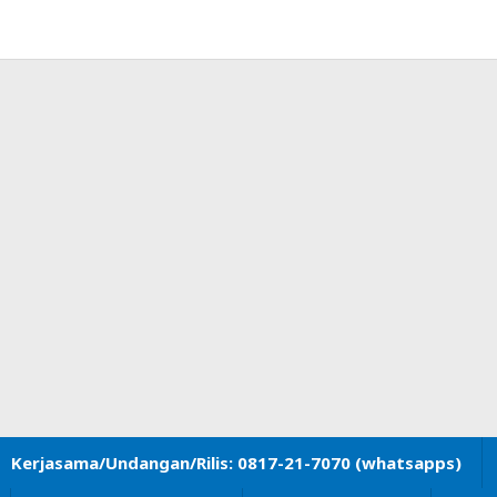
Kerjasama/Undangan/Rilis: 0817-21-7070 (whatsapps)