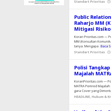
Standart Prioritas
Public Relatio
Raharjo MM (K
Mitigasi Risiko
Koran Prioritas.com — Pu
MM (Konsultan Komunikas
tanya. Mengapa
Baca 
Standart Prioritas
Polisi Tangkap
Majalah MATR
KoranPrioritas.com — Po
MATRA Pemred Majalah M
gara Cover yang Dimon
HEADLINE
,
Hukum & Kr