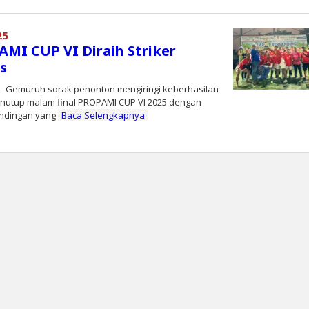
koranprioritas.com
25
AMI CUP VI Diraih Striker
s
Gemuruh sorak penonton mengiringi keberhasilan
enutup malam final PROPAMI CUP VI 2025 dengan
tandingan yang
Baca Selengkapnya
leh
oranprioritas.com