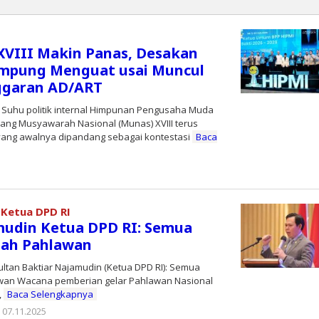
VIII Makin Panas, Desakan
ampung Menguat usai Muncul
ggaran AD/ART
Suhu politik internal Himpunan Pengusaha Muda
lang Musyawarah Nasional (Munas) XVIII terus
yang awalnya dipandang sebagai kontestasi
Baca
oleh
Editor
 Ketua DPD RI
mudin Ketua DPD RI: Semua
lah Pahlawan
ultan Baktiar Najamudin (Ketua DPD RI): Semua
wan Wacana pemberian gelar Pahlawan Nasional
,
Baca Selengkapnya
07.11.2025
oleh