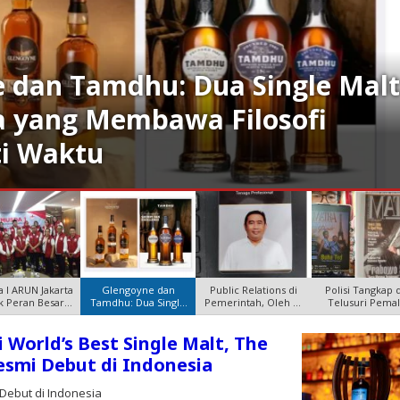
 dan Tamdhu: Dua Single Mal
a yang Membawa Filosofi
i Waktu
 I ARUN Jakarta
Glengoyne dan
Public Relations di
Polisi Tangkap 
ik Peran Besar
Tamdhu: Dua Single
Pemerintah, Oleh SS
Telusuri Pema
Menuju
Malt Skotlan
Budi
Cover Maj
i World’s Best Single Malt, The
esmi Debut di Indonesia
 Debut di Indonesia