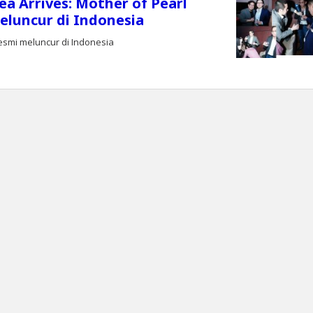
ea Arrives: Mother of Pearl
eluncur di Indonesia
esmi meluncur di Indonesia
oleh
Editor