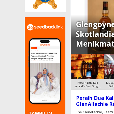
Glengoyne
idik Peran Besar
Skotlandi
 2045
Menikmat
Peraih Dua Kali
Musda
World’s Best Single
Bid
Malt, The
Peraih Dua Kal
KORAN
GlenAllachie R
PRIORITAS
The GlenAllachie, Resmi