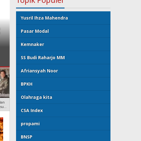
Yusril Ihza Mahendra
t
Public Relations di Pemeri
Pasar Modal
Budi Raharjo MM (Konsult
Kemnaker
& Mitigasi Risiko)
SS Budi Raharjo MM
Afriansyah Noor
BPKH
Olahraga kita
dan
lsu
CSA Index
propami
BNSP